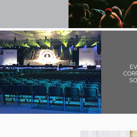
E
COR
SO